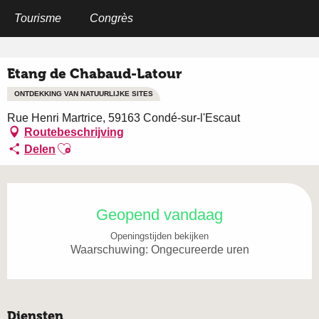
Aller
au
Tourisme
Congrès
Home
Etang de Chabaud-Latour
contenu
principal
Etang de Chabaud-Latour
ONTDEKKING VAN NATUURLIJKE SITES
Rue Henri Martrice, 59163 Condé-sur-l'Escaut
Routebeschrijving
Ajouter aux favoris
Delen
Openingstijden en contactgegevens
Geopend vandaag
Openingstijden bekijken
Waarschuwing: Ongecureerde uren
Diensten