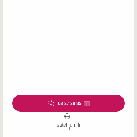
03 27 28 85
▒▒
satellium.fr