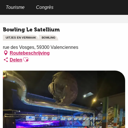
Aller
au
Tourisme
Congrès
Home
Bowling Le Satellium
contenu
principal
Bowling Le Satellium
UITJES EN VERMAAK
BOWLING
rue des Vosges, 59300 Valenciennes
Routebeschrijving
Ajouter aux favoris
Delen