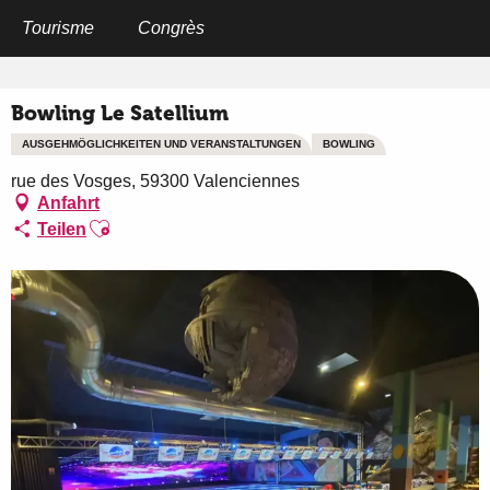
Aller
au
Tourisme
Congrès
Startseite
Bowling Le Satellium
contenu
principal
Bowling Le Satellium
AUSGEHMÖGLICHKEITEN UND VERANSTALTUNGEN
BOWLING
rue des Vosges, 59300 Valenciennes
Anfahrt
Ajouter aux favoris
Teilen