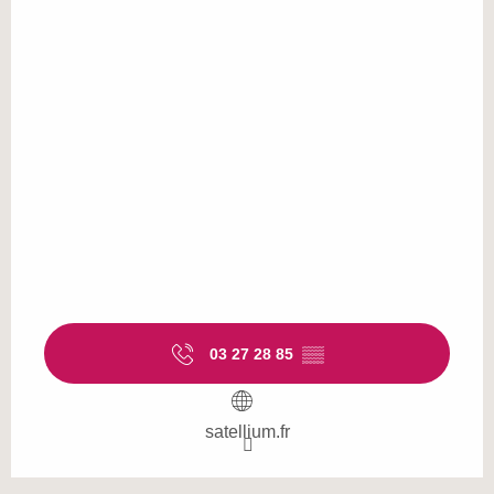
03 27 28 85
▒▒
satellium.fr