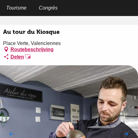
Aller
au
Tourisme
Congrès
Home
Au tour du Kiosque
contenu
principal
Au tour du Kiosque
Place Verte, Valenciennes
Routebeschrijving
Ajouter aux favoris
Delen