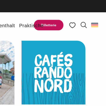
enthalt
Praktische
Billetterie
Suche
Voir les favoris
Ajouter aux favoris
Teilen
Zu Favoriten hinzufügen