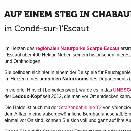
AUF EINEM STEG IN CHABA
in Condé-sur-l'Escaut
Im Herzen des
regionalen Naturparks Scarpe-Escaut
erstr
l’Escaut über 400 Hektar. Neben seinem historischen Interesse
und Ornithologen.
Sie befinden sich hier in einem der Beispiele für Feuchtgeb
im Herzen eines
sensiblen Naturraums
des Departements (e
In vielerlei Hinsicht bemerkenswert, wurde es in das
UNESCO
der
Ledoux-Kopf
seit 2012, die man vor Ort entdecken kann.
Die Halde ist auch mit der
Straßenbahnlinie T2
von Valencien
dem Alltag in eine außergewöhnliche Bergbaulandschaft. Ein v
einmal vor Ort sind, können Sie sich voll und ganz auf Ihre A