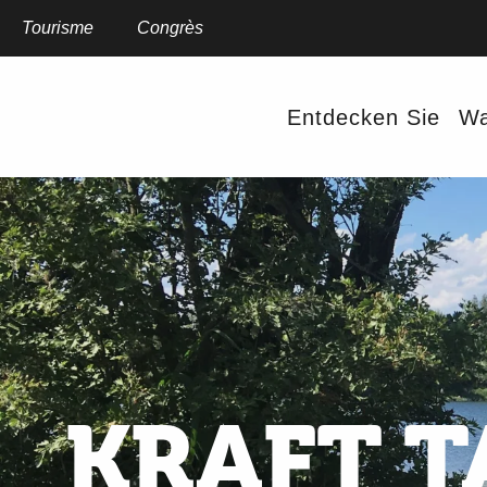
Aller
au
Tourisme
Congrès
contenu
principal
Entdecken Sie
Wa
KRAFT 