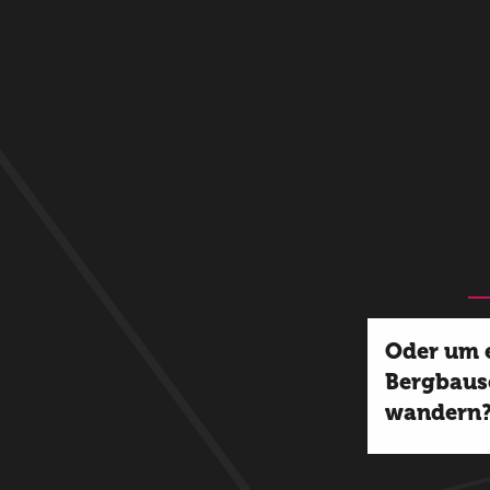
Oder um 
Bergbaus
wandern