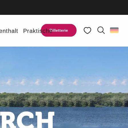
enthalt
Praktische
Billetterie
Suche
Voir les favoris
URCH