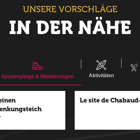
UNSERE VORSCHLÄGE
IN DER NÄHE
Aktivitäten
Spaziergänge & Wanderungen
einen
Le site de Chabaud
enkungsteich
?