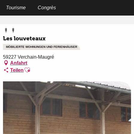
Aller
au
Tourisme
Congrès
Startseite
Les louveteaux
contenu
principal
Les louveteaux
MÖBILIERTE WOHNUNGEN UND FERIENHÄUSER
59227 Verchain-Maugré
Anfahrt
Ajouter aux favoris
Teilen