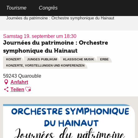
Aller
au
Tourisme
Congrès
Startseite
contenu
principal
Journées du patrimoine : Orchestre symphonique du Hainaut
Samstag 19. september um 18:30
Journées du patrimoine : Orchestre
symphonique du Hainaut
KONZERT
JUNGES PUBLIKUM
KLASSISCHE MUSIK
ERBE
KONZERTE, VORSTELLUNGEN UND KONFERENZEN
59243 Quarouble
Anfahrt
Ajouter aux favoris
Teilen