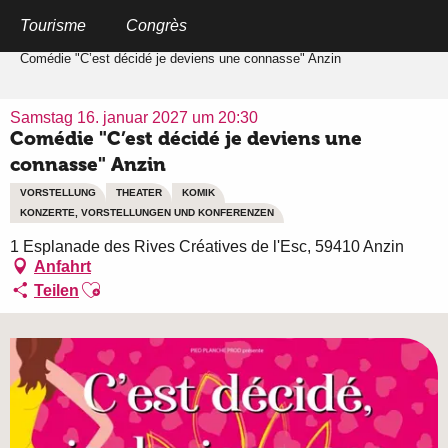
Aller
au
Tourisme
Congrès
Startseite
contenu
principal
Comédie "C’est décidé je deviens une connasse" Anzin
Samstag 16. januar 2027 um 20:30
Comédie "C’est décidé je deviens une
connasse" Anzin
VORSTELLUNG
THEATER
KOMIK
KONZERTE, VORSTELLUNGEN UND KONFERENZEN
1 Esplanade des Rives Créatives de l'Esc, 59410 Anzin
Anfahrt
Ajouter aux favoris
Teilen