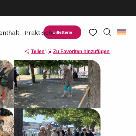
enthalt
Praktische
Billetterie
Suche
Voir les favoris
Ajouter aux favoris
Teilen
Zu Favoriten hinzufügen