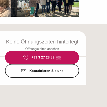
Öffnungszeiten & Ko
Keine Öffnungszeiten hinterlegt
Öffnungszeiten ansehen
+33 3 27 28 89
▒▒
Kontaktieren Sie uns