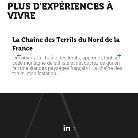
PLUS D'EXPÉRIENCES À
VIVRE
La Chaîne des Terrils du Nord de la
France
V
s
Découvrez la chaîne des terrils, apprenez tout sur
cette montagne de schiste et découvrez ce qui en
fait une star des paysages français ! La chaîne des
terrils, manifestation...