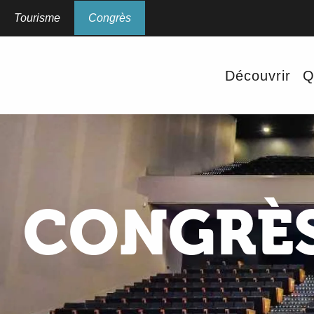
Aller
au
Tourisme
Congrès
contenu
principal
Découvrir
Q
CONGRÈS