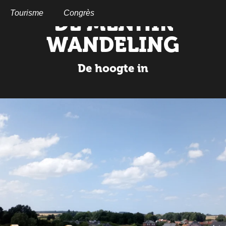
Aller
au
Tourisme
Congrès
DE MENHIR
contenu
principal
WANDELING
De hoogte in