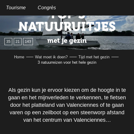
Aller
au
Tourisme
Congrès
TOP 3
contenu
principal
NATUURUITJES
met je gezin
35
21
143
Home
Wat moet ik doen?
Tijd met het gezin
3 natuurreizen voor het hele gezin
Als gezin kun je ervoor kiezen om de hoogte in te
gaan en het mijnverleden te verkennen, te fietsen
door het platteland van Valenciennes of te gaan
varen op een zeilboot op een steenworp afstand
van het centrum van Valenciennes…