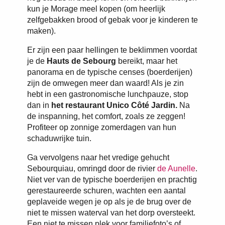
kun je Morage meel kopen (om heerlijk
zelfgebakken brood of gebak voor je kinderen te
maken).
Er zijn een paar hellingen te beklimmen voordat
je de
Hauts de Sebourg
bereikt, maar het
panorama en de typische censes (boerderijen)
zijn de omwegen meer dan waard! Als je zin
hebt in een gastronomische lunchpauze, stop
dan in
het restaurant Unico Côté Jardin.
Na
de inspanning, het comfort, zoals ze zeggen!
Profiteer op zonnige zomerdagen van hun
schaduwrijke tuin.
Ga vervolgens naar het vredige gehucht
Sebourquiau, omringd door de rivier
de Aunelle
.
Niet ver van de typische boerderijen en prachtig
gerestaureerde schuren, wachten een aantal
geplaveide wegen je op als je de brug over de
niet te missen waterval van het dorp oversteekt.
Een niet te missen plek voor familiefoto’s of