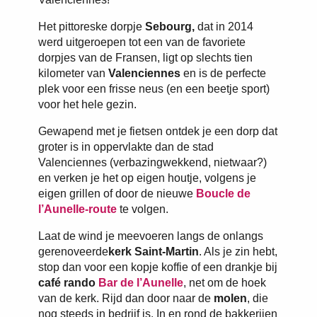
Het pittoreske dorpje
Sebourg,
dat in 2014
werd uitgeroepen tot een van de favoriete
dorpjes van de Fransen, ligt op slechts tien
kilometer van
Valenciennes
en is de perfecte
plek voor een frisse neus (en een beetje sport)
voor het hele gezin.
Gewapend met je fietsen ontdek je een dorp dat
groter is in oppervlakte dan de stad
Valenciennes (verbazingwekkend, nietwaar?)
en verken je het op eigen houtje, volgens je
eigen grillen of door de nieuwe
Boucle de
l’Aunelle-route
te volgen.
Laat de wind je meevoeren langs de onlangs
gerenoveerde
kerk Saint-Martin
. Als je zin hebt,
stop dan voor een kopje koffie of een drankje bij
café rando
Bar de l’Aunelle
, net om de hoek
van de kerk. Rijd dan door naar de
molen
, die
nog steeds in bedrijf is. In en rond de bakkerijen