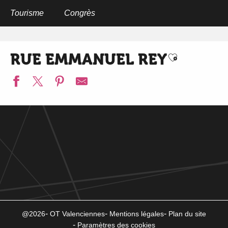
Aller
au
Tourisme
Congrès
Home
Qr-codes Place des Acacias
Rue Emmanuel REY
contenu
principal
RUE EMMANUEL REY
Ajouter au
@2026
OT Valenciennes
Mentions légales
Plan du site
Paramètres des cookies