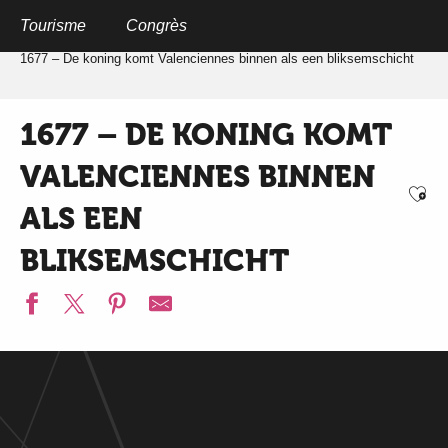
Aller
au
Tourisme
Congrès
Home
Qr-codes Place des Acacias
contenu
principal
1677 – De koning komt Valenciennes binnen als een bliksemschicht
1677 – DE KONING KOMT
VALENCIENNES BINNEN
Ajo
ALS EEN
BLIKSEMSCHICHT