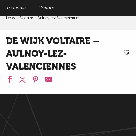
Aller
au
Tourisme
Congrès
Home
Qr-codes Aulnoy-Lez-Valenciennes
contenu
principal
De wijk Voltaire – Aulnoy-lez-Valenciennes
DE WIJK VOLTAIRE –
AULNOY-LEZ-
Ajo
VALENCIENNES