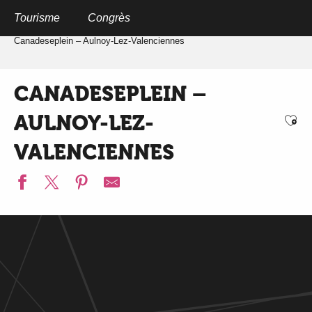
Aller
au
Tourisme
Congrès
Home
Qr-codes Aulnoy-Lez-Valenciennes
contenu
principal
Canadeseplein – Aulnoy-Lez-Valenciennes
CANADESEPLEIN –
AULNOY-LEZ-
Ajo
VALENCIENNES