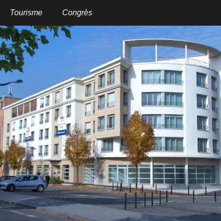
Aller
au
Tourisme
Congrès
contenu
principal