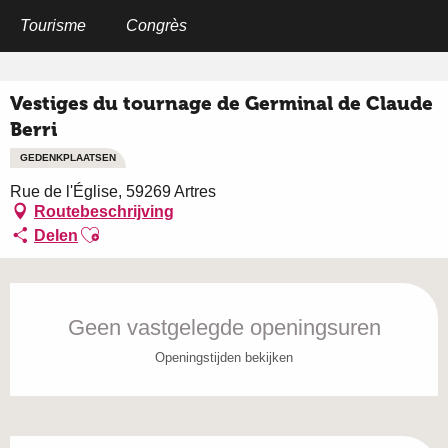
Aller
au
Tourisme
Congrès
Home
Vestiges du tournage de Germinal de Claude Berri
contenu
principal
Vestiges du tournage de Germinal de Claude
Berri
GEDENKPLAATSEN
Rue de l'Église, 59269 Artres
Routebeschrijving
Ajouter aux favoris
Delen
Openingstijden en contactgegevens
Geen vastgelegde openingsuren
Openingstijden bekijken