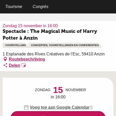
Aller
au
Tourisme
Congrès
Home
Spectacle : The Magical Music of Harry Potter à Anzin
contenu
principal
Zondag 15 november in 16:00
Spectacle : The Magical Music of Harry
Potter à Anzin
VOORSTELLING
CONCERTEN, VOORSTELLINGEN EN CONFERENTIES
1 Esplanade des Rives Créatives de l'Esc, 59410 Anzin
Routebeschrijving
Ajouter aux favoris
Delen
Openingstijden en contactgegevens
15
ZONDAG
NOVEMBER
in 16:00
Voeg toe aan Google Calendar