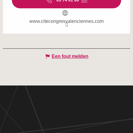
03 74 01 00
▒▒
www.citecongresvalenciennes.com
Een fout melden