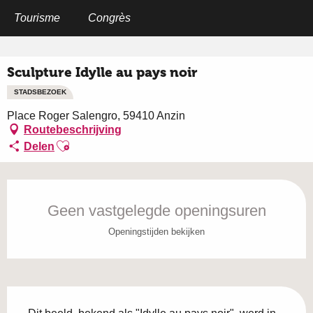
Aller
au
Tourisme
Congrès
Home
Sculpture Idylle au pays noir
contenu
principal
Sculpture Idylle au pays noir
STADSBEZOEK
Place Roger Salengro, 59410 Anzin
Routebeschrijving
Ajouter aux favoris
Delen
Openingstijden en contactgegevens
Geen vastgelegde openingsuren
Openingstijden bekijken
Beschrijving