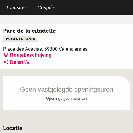
Aller
au
Tourisme
Congrès
Home
Parc de la citadelle
contenu
principal
Parc de la citadelle
PARKEN EN TUINEN
Place des Acacias, 59300 Valenciennes
Routebeschrijving
Ajouter aux favoris
Delen
Openingstijden en contactgegevens
Geen vastgelegde openingsuren
Openingstijden bekijken
Locatie