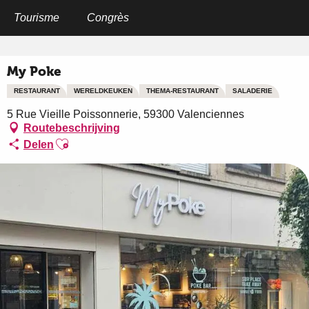
Aller
au
Tourisme
Congrès
Home
My Poke
contenu
principal
My Poke
RESTAURANT
WERELDKEUKEN
THEMA-RESTAURANT
SALADERIE
5 Rue Vieille Poissonnerie, 59300 Valenciennes
Routebeschrijving
Ajouter aux favoris
Delen