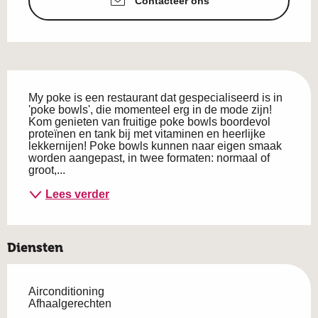
Contacteer ons
Beschrijving
My poke is een restaurant dat gespecialiseerd is in 
'poke bowls', die momenteel erg in de mode zijn! 
Kom genieten van fruitige poke bowls boordevol 
proteïnen en tank bij met vitaminen en heerlijke 
lekkernijen! Poke bowls kunnen naar eigen smaak 
worden aangepast, in twee formaten: normaal of 
groot,...
Lees verder
Diensten
Airconditioning
Afhaalgerechten