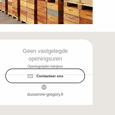
Openingstijden en c
Geen vastgelegde
openingsuren
Openingstijden bekijken
Contacteer ons
dussenne-gregory.fr