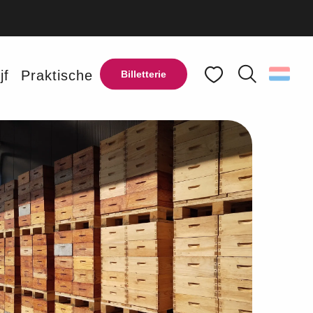
jf
Praktische
Billetterie
Zoek op
Voir les favoris
Ajouter aux favoris
Delen
Aan mijn favorieten toevoegen