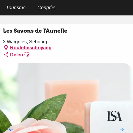
Aller
au
Tourisme
Congrès
Home
Les Savons de l'Aunelle
contenu
principal
Les Savons de l'Aunelle
3 Wargnies, Sebourg
Routebeschrijving
Ajouter aux favoris
Delen