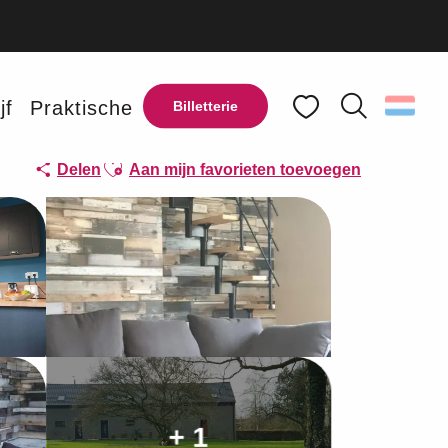
jf
Praktische
Billetterie
Zoek op
Voir les favoris
Ajouter aux favoris
Delen
Aan mijn favorieten toevoegen
+ 1