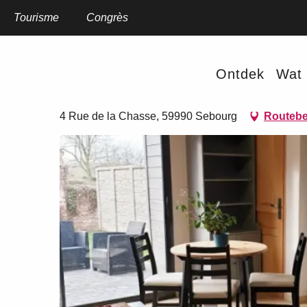
Aller
au
Tourisme
Home
Congrès
Les nids de Sebourg 1
contenu
principal
Les nids de Sebourg 1
Ontdek
Wat 
VAKANTIEWONINGEN EN GÎTES
4 Rue de la Chasse, 59990 Sebourg
Routebe