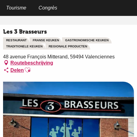
Aller
au
Tourisme
Congrès
Home
Les 3 Brasseurs
contenu
principal
Les 3 Brasseurs
RESTAURANT
FRANSE KEUKEN
GASTRONOMISCHE KEUKEN
TRADITIONELE KEUKEN
REGIONALE PRODUCTEN
48 avenue François Mitterand, 59494 Valenciennes
Routebeschrijving
Ajouter aux favoris
Delen