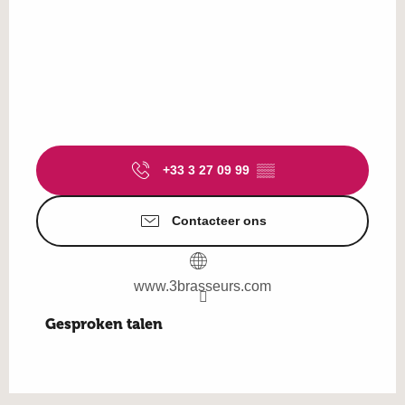
+33 3 27 09 99
▒▒
Contacteer ons
www.3brasseurs.com
Gesproken talen
Gesproken talen