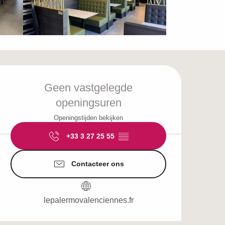
Openingstijden en c
Geen vastgelegde
openingsuren
Openingstijden bekijken
+33 3 27 25 55
▒▒
Contacteer ons
lepalermovalenciennes.fr