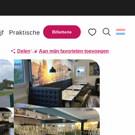
jf
Praktische
Billetterie
Zoek op
Voir les favoris
Ajouter aux favoris
Delen
Aan mijn favorieten toevoegen