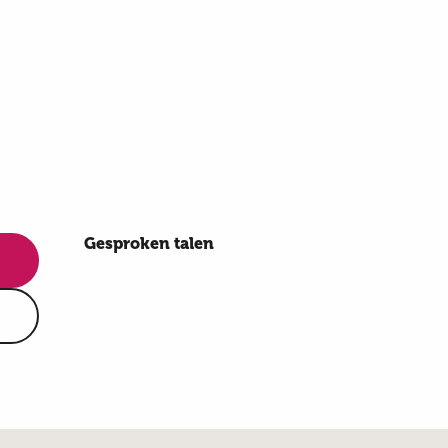
Gesproken talen
Gesproken talen