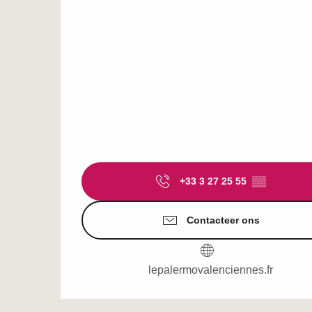
+33 3 27 25 55
▒▒
Contacteer ons
lepalermovalenciennes.fr