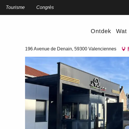
Aller
au
Tourisme
Home
Congrès
Le Palermo
contenu
principal
Le Palermo
Ontdek
Wat 
RESTAURANT
WERELDKEUKEN
TRADITIONELE KEUKEN
PIZ
196 Avenue de Denain, 59300 Valenciennes