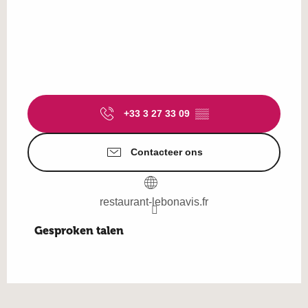
+33 3 27 33 09
▒▒
Contacteer ons
restaurant-lebonavis.fr
Gesproken talen
Gesproken talen