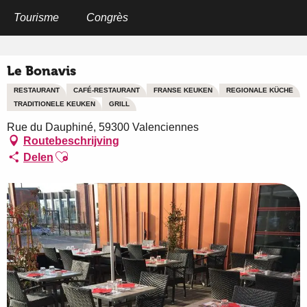
Aller
au
Tourisme
Congrès
Home
Le Bonavis
contenu
principal
Le Bonavis
RESTAURANT
CAFÉ-RESTAURANT
FRANSE KEUKEN
REGIONALE KÜCHE
TRADITIONELE KEUKEN
GRILL
Rue du Dauphiné, 59300 Valenciennes
Routebeschrijving
Ajouter aux favoris
Delen