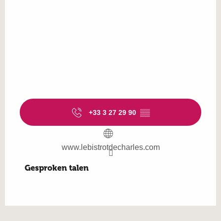
+33 3 27 29 90
▒▒
www.lebistrotdecharles.com
Gesproken talen
Gesproken talen