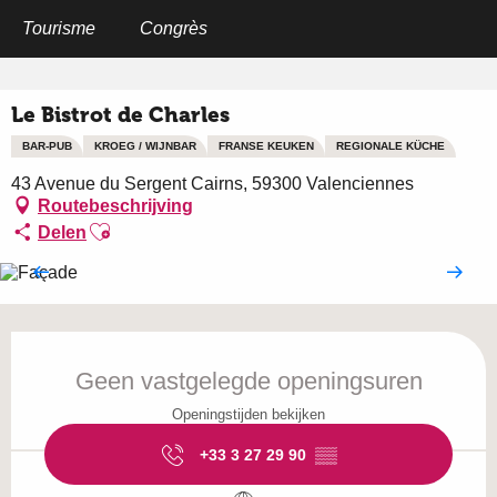
Aller
au
Tourisme
Congrès
Home
Le Bistrot de Charles
contenu
principal
Le Bistrot de Charles
BAR-PUB
KROEG / WIJNBAR
FRANSE KEUKEN
REGIONALE KÜCHE
43 Avenue du Sergent Cairns, 59300 Valenciennes
Routebeschrijving
Ajouter aux favoris
Delen
Openingstijden en contactgegevens
Geen vastgelegde openingsuren
Openingstijden bekijken
+33 3 27 29 90
▒▒