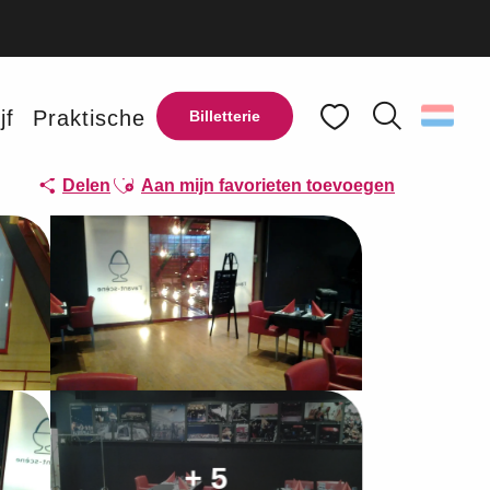
jf
Praktische
Billetterie
Zoek op
Voir les favoris
Ajouter aux favoris
Delen
Aan mijn favorieten toevoegen
+ 5