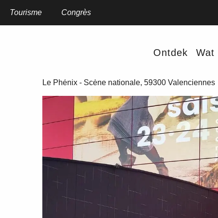
Aller
au
Tourisme
Home
Congrès
L'Avant-scène
contenu
principal
L'Avant-scène
Ontdek
Wat 
RESTAURANT
FRANSE KEUKEN
GASTRONOMISCHE KEUKEN
Le Phénix - Scène nationale, 59300 Valenciennes