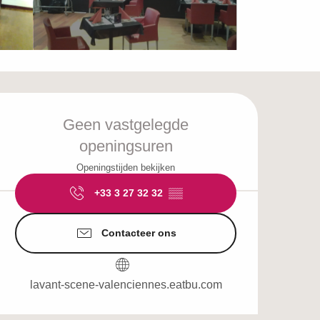
Openingstijden en c
Geen vastgelegde
openingsuren
Openingstijden bekijken
+33 3 27 32 32
▒▒
Contacteer ons
lavant-scene-valenciennes.eatbu.com