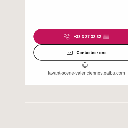
+33 3 27 32 32
▒▒
Contacteer ons
lavant-scene-valenciennes.eatbu.com