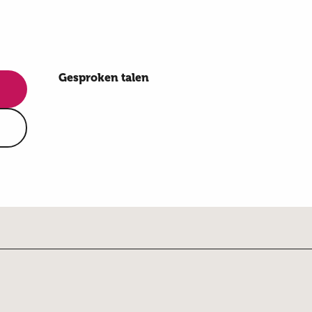
Gesproken talen
Gesproken talen