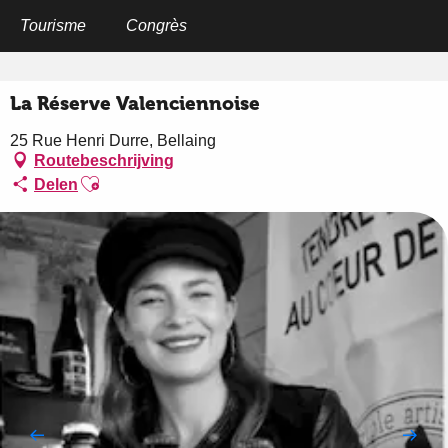
Aller
au
Tourisme
Congrès
Home
La Réserve Valenciennoise
contenu
principal
La Réserve Valenciennoise
25 Rue Henri Durre, Bellaing
Routebeschrijving
Ajouter aux favoris
Delen