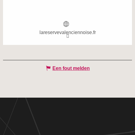
lareservevalenciennoise.fr
Een fout melden