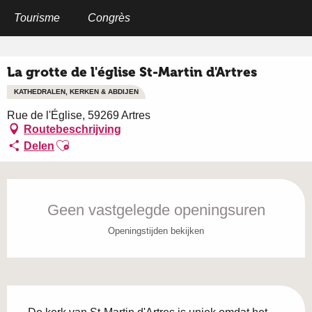
Aller
au
Tourisme
Congrès
Home
La grotte de l'église St-Martin d'Artres
contenu
principal
La grotte de l'église St-Martin d'Artres
KATHEDRALEN, KERKEN & ABDIJEN
Rue de l'Église, 59269 Artres
Routebeschrijving
Ajouter aux favoris
Delen
Openingstijden en contactgegevens
Geen vastgelegde openingsuren
Openingstijden bekijken
Beschrijving