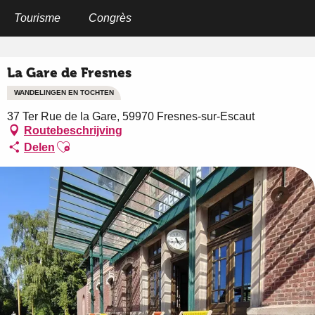
Aller
au
Tourisme
Congrès
Home
La Gare de Fresnes
contenu
principal
La Gare de Fresnes
WANDELINGEN EN TOCHTEN
37 Ter Rue de la Gare, 59970 Fresnes-sur-Escaut
Routebeschrijving
Ajouter aux favoris
Delen