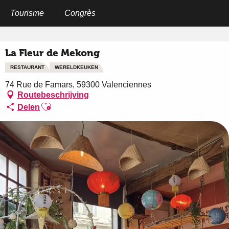
Aller
au
Tourisme
Congrès
Home
La Fleur de Mekong
contenu
principal
La Fleur de Mekong
RESTAURANT
WERELDKEUKEN
74 Rue de Famars, 59300 Valenciennes
Routebeschrijving
Ajouter aux favoris
Delen