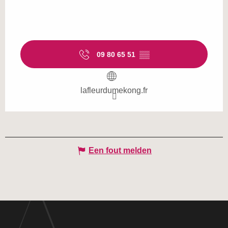
09 80 65 51
▒▒
lafleurdumekong.fr
Een fout melden