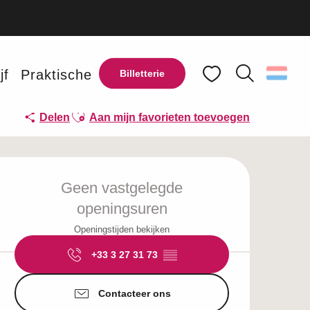
jf
Praktische
Billetterie
Zoek op
Voir les favoris
Ajouter aux favoris
Delen
Aan mijn favorieten toevoegen
Openingstijden en c
Geen vastgelegde
openingsuren
Openingstijden bekijken
+33 3 27 31 73
▒▒
Contacteer ons