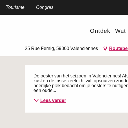
Aller
au
Tourisme
Home
Congrès
La Bourriche Bleue
contenu
principal
La Bourriche Bleue
Ontdek
Wat 
BEZOEK EN PRODUCTEN OP DE BOERDERIJ
25 Rue Fernig, 59300 Valenciennes
Routebes
Beschrijving
De oester van het seizoen in Valenciennes! Al
kust en de frisse zeelucht wilt opsnuiven zond
heerlijke plek bedacht om je oesters te nutti
een oude...
Lees verder