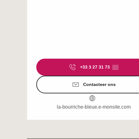
+33 3 27 31 73
▒▒
Contacteer ons
la-bourriche-bleue.e-monsite.com