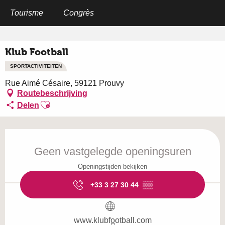
Aller
au
Tourisme
Congrès
Home
Klub Football
contenu
principal
Klub Football
SPORTACTIVITEITEN
Rue Aimé Césaire, 59121 Prouvy
Routebeschrijving
Ajouter aux favoris
Delen
Openingstijden en contactgegevens
Geen vastgelegde openingsuren
Openingstijden bekijken
+33 3 27 30 44
▒▒
www.klubfootball.com