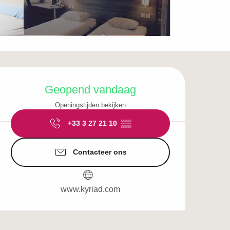
Openingstijden en c
Geopend vandaag
Openingstijden bekijken
+33 3 27 21 10
▒▒
Contacteer ons
www.kyriad.com