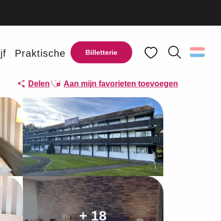
jf
Praktische
Billetterie
Zoek op
Voir les favoris
Ajouter aux favoris
Delen
Aan mijn favorieten toevoegen
+ 18