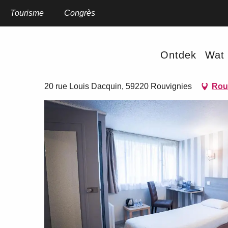
Aller
au
Tourisme
Home
Congrès
Hôtel Kyriad Rouvignies
contenu
principal
Hôtel Kyriad Rouvignies
Ontdek
Wat 
HOTELS
20 rue Louis Dacquin, 59220 Rouvignies
Rou