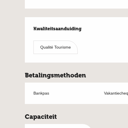
Dienstverlening
Kwaliteitsaanduiding
Kwaliteitsaanduiding
Qualité Tourisme
Betalingsmethoden
Bankpas
Vakantieche
Capaciteit