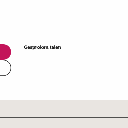
Gesproken talen
Gesproken talen