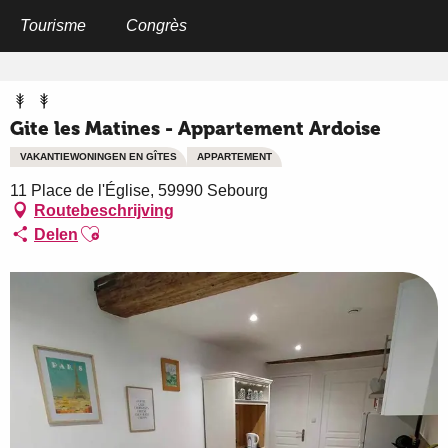
Aller
au
Tourisme
Congrès
Home
Gite les Matines - Appartement Ardoise
contenu
principal
Gite les Matines - Appartement Ardoise
VAKANTIEWONINGEN EN GÎTES
APPARTEMENT
11 Place de l'Église, 59990 Sebourg
Routebeschrijving
Ajouter aux favoris
Delen