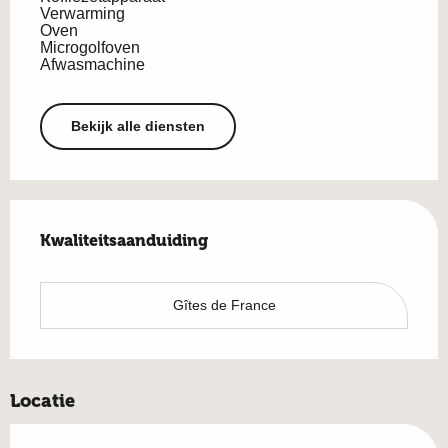
Verwarming
Oven
Microgolfoven
Afwasmachine
Bekijk alle diensten
Dienstverlening
Kwaliteitsaanduiding
Kwaliteitsaanduiding
Gîtes de France
Locatie