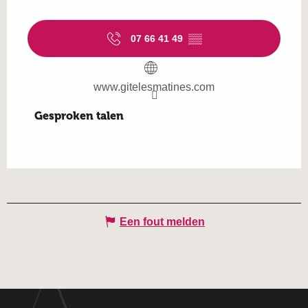
07 66 41 49
▒▒
www.gitelesmatines.com
Gesproken talen
Gesproken talen
Een fout melden