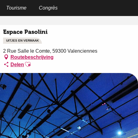
Aller
au
Tourisme
Congrès
Home
Espace Pasolini
contenu
principal
Espace Pasolini
UITJES EN VERMAAK
2 Rue Salle le Comte, 59300 Valenciennes
Routebeschrijving
Ajouter aux favoris
Delen