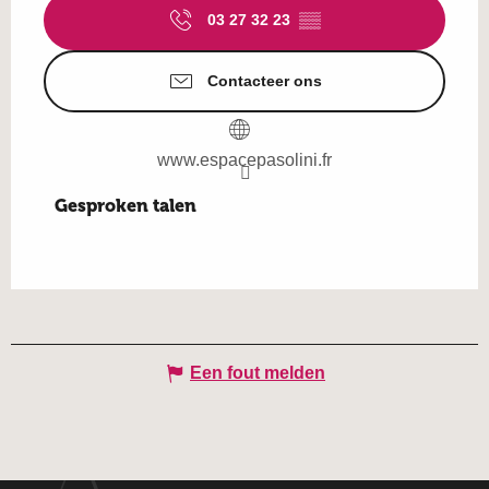
03 27 32 23
▒▒
Contacteer ons
www.espacepasolini.fr
Gesproken talen
Gesproken talen
Een fout melden