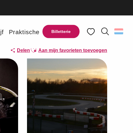
jf
Praktische
Billetterie
Zoek op
Voir les favoris
Ajouter aux favoris
Delen
Aan mijn favorieten toevoegen