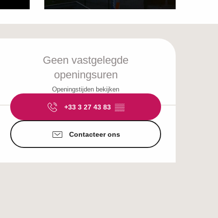
Openingstijden en c
Geen vastgelegde
openingsuren
Openingstijden bekijken
+33 3 27 43 83
▒▒
Contacteer ons