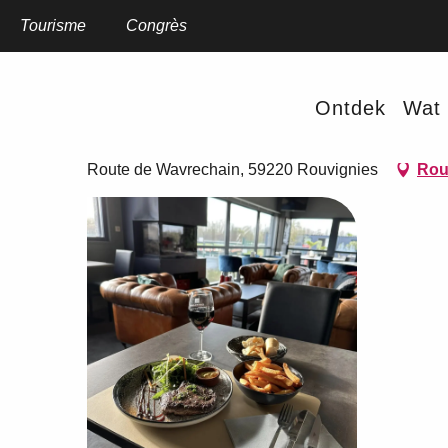
Aller
au
Tourisme
Home
Congrès
DKS Motors
contenu
principal
DKS Motors
Ontdek
Wat 
RESTAURANT
FRANSE KEUKEN
REGIONALE PRODUCTEN
Route de Wavrechain, 59220 Rouvignies
Rou