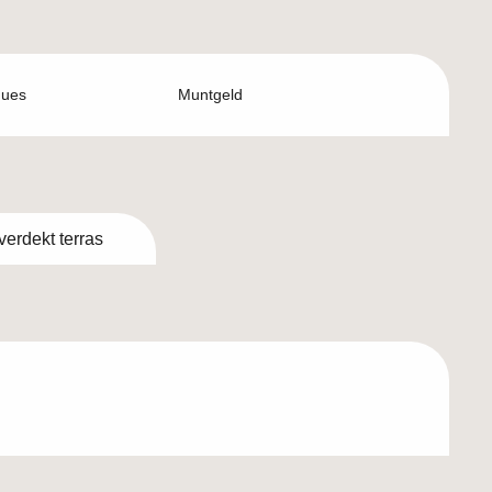
ques
Muntgeld
erdekt terras