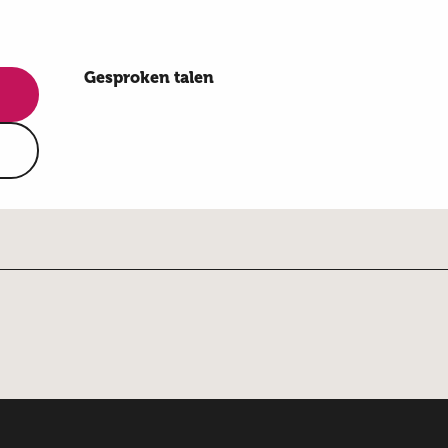
Gesproken talen
Gesproken talen