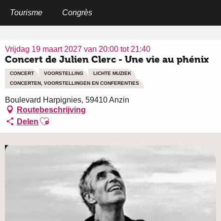
Aller
au
Tourisme
Congrès
Home
Concert de Julien Clerc - Une vie au phénix
contenu
principal
Vrijdag 19 maart 2027 van 20:00 tot 21:40
Concert de Julien Clerc - Une vie au phénix
CONCERT
VOORSTELLING
LICHTE MUZIEK
CONCERTEN, VOORSTELLINGEN EN CONFERENTIES
Boulevard Harpignies, 59410 Anzin
Routebeschrijving
Ajouter aux favoris
Delen