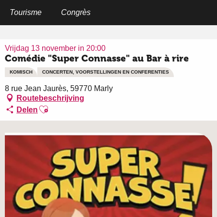
Aller
au
Tourisme
Congrès
Home
Comédie "Super Connasse" au Bar à rire
contenu
principal
Vrijdag 13 november in 20:00
Comédie "Super Connasse" au Bar à rire
KOMISCH
CONCERTEN, VOORSTELLINGEN EN CONFERENTIES
8 rue Jean Jaurès, 59770 Marly
Routebeschrijving
Ajouter aux favoris
Delen