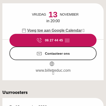
Openingstijden en contactgegevens
13
VRIJDAG
NOVEMBER
in 20:00
Voeg toe aan Google Calendar
06 27 44 45
▒▒
Contacteer ons
www.billetreduc.com
Uurroosters