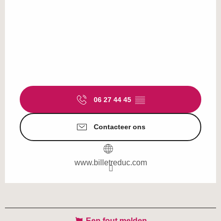
06 27 44 45
▒▒
Contacteer ons
www.billetreduc.com
Een fout melden