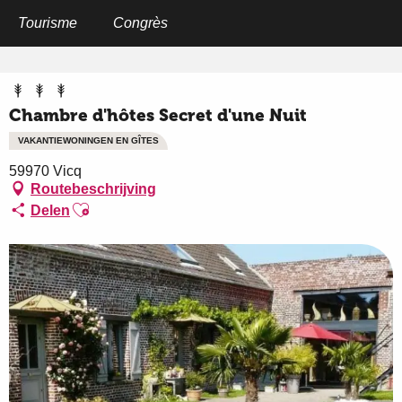
Aller
au
Tourisme
Congrès
Home
Chambre d'hôtes Secret d'une Nuit
contenu
principal
Chambre d'hôtes Secret d'une Nuit
VAKANTIEWONINGEN EN GÎTES
59970 Vicq
Routebeschrijving
Ajouter aux favoris
Delen