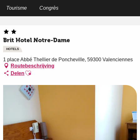
Aller
au
Tourisme
Congrès
Home
Brit Hotel Notre-Dame
contenu
principal
Brit Hotel Notre-Dame
HOTELS
1 place Abbé Thellier de Poncheville, 59300 Valenciennes
Routebeschrijving
Ajouter aux favoris
Delen