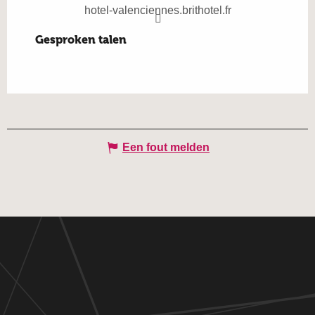
hotel-valenciennes.brithotel.fr
Gesproken talen
Gesproken talen
Een fout melden