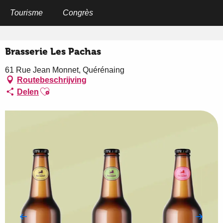
Aller
au
Tourisme
Congrès
Home
Brasserie Les Pachas
contenu
principal
Brasserie Les Pachas
61 Rue Jean Monnet, Quérénaing
Routebeschrijving
Ajouter aux favoris
Delen