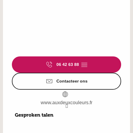
06 42 63 88
▒▒
Contacteer ons
www.auxdeuxcouleurs.fr
Gesproken talen
Gesproken talen