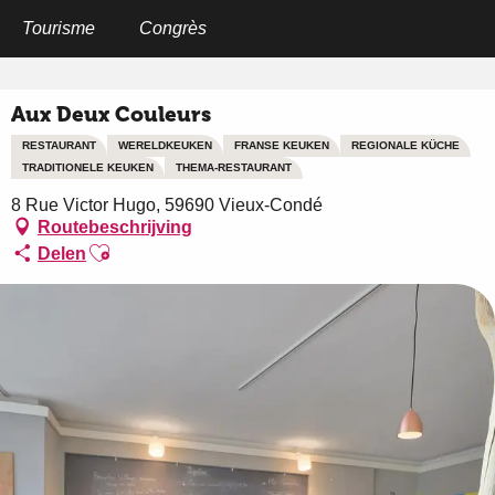
Aller
au
Tourisme
Congrès
Home
Aux Deux Couleurs
contenu
principal
Aux Deux Couleurs
RESTAURANT
WERELDKEUKEN
FRANSE KEUKEN
REGIONALE KÜCHE
TRADITIONELE KEUKEN
THEMA-RESTAURANT
8 Rue Victor Hugo, 59690 Vieux-Condé
Routebeschrijving
Ajouter aux favoris
Delen