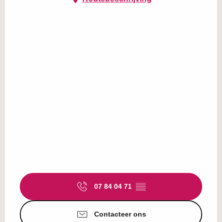
07 84 04 71
▒▒
Contacteer ons