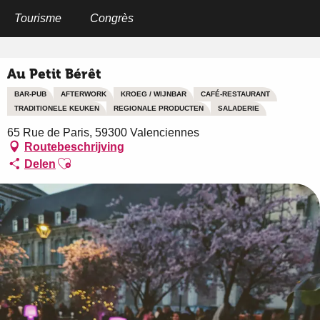
Aller
au
Tourisme
Congrès
Home
Au Petit Bérêt
contenu
principal
Au Petit Bérêt
BAR-PUB
AFTERWORK
KROEG / WIJNBAR
CAFÉ-RESTAURANT
TRADITIONELE KEUKEN
REGIONALE PRODUCTEN
SALADERIE
65 Rue de Paris, 59300 Valenciennes
Routebeschrijving
Ajouter aux favoris
Delen