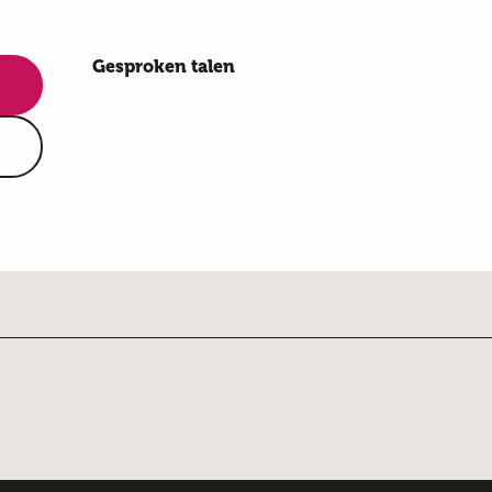
Gesproken talen
Gesproken talen