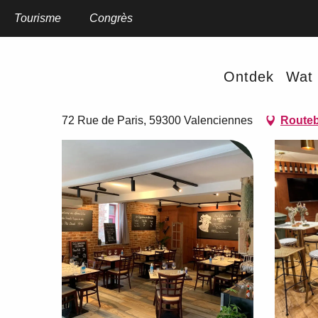
Aller
au
Tourisme
Home
Congrès
Au Beau'Vin
contenu
principal
Au Beau'Vin
Ontdek
Wat 
RESTAURANT
WERELDKEUKEN
FRANSE KEUKEN
TRADITIO
72 Rue de Paris, 59300 Valenciennes
Routeb