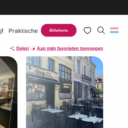
jf
Praktische
Billetterie
Zoek op
Voir les favoris
Ajouter aux favoris
Delen
Aan mijn favorieten toevoegen