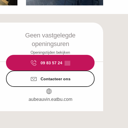
Openingstijden en c
Geen vastgelegde
openingsuren
Openingstijden bekijken
09 83 57 24
▒▒
Contacteer ons
aubeauvin.eatbu.com